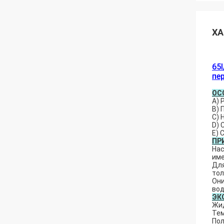
ХА
65
пе
ОС
A) 
B) 
C) 
D) 
E) 
ПР
Нас
име
Для
тол
Они
вод
ЭК
Жид
Тем
Пол