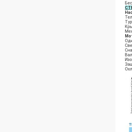
Бе
СТ
На
Тел
Тур
Кры
Мех
Мо
Оди
Све
Сн
Вал
Изо
Защ
Охл