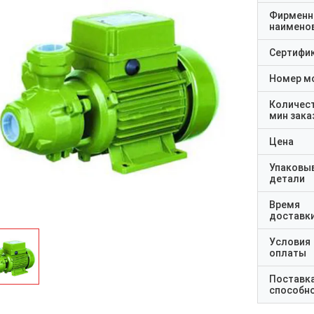
Фирменн
наимено
Сертифи
Номер м
Количес
мин зака
Цена
Упаковы
детали
Время
доставк
Условия
оплаты
Поставк
способн