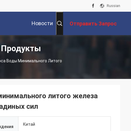
Russian
Новости
Отправить Запрос
я Продукты
Компании
оса Воды Минимального Литого
 минимального литого железа
адиных сил
Китай
ждения