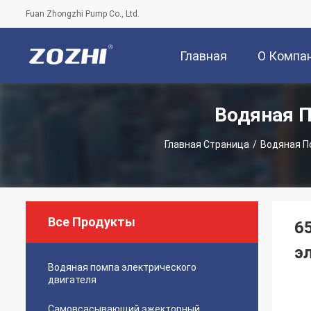
Fuan Zhongzhi Pump Co., Ltd.
Главная
О Компа
Водяная П
Страница
Главная Страница
/
Водяная П
Все Продукты
6
э
Водяная помпа электрического
двигателя
Самовсасывающий эжекторный