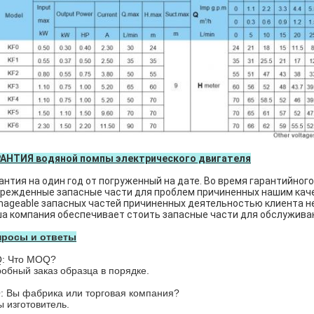
РАНТИЯ водяной помпы электрического двигателя
антия на один год от погруженный на дате. Во время гарантийног
режденные запасные части для проблем причиненных нашим каче
ageable запасных частей причиненных деятельностью клиента не
а компания обеспечивает стоить запасные части для обслужива
просы и ответы
: Что MOQ?
робный заказ образца в порядке.
: Вы фабрика или торговая компания?
ы изготовитель.