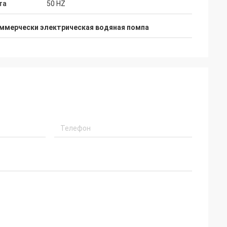
та
50 HZ
на больше чем 3
Жончжи делает действительно
льного. все
хорошее на дизайне и производстве
ммерчески электрическая водяная помпа
рмально в наших
продуктов. Опытные инженеры
пасибо.
обслуживают нас очень славные.