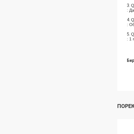
3.
Q
: Д
4.
Q
: О
5.
Q
: 1 
Бир
ПОРЕ