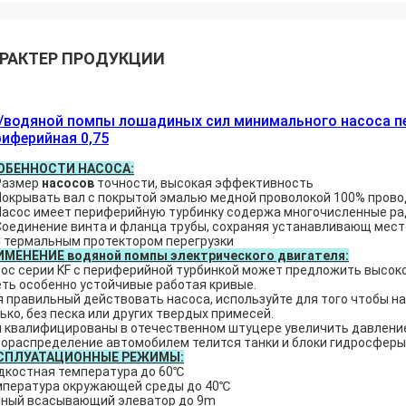
РАКТЕР ПРОДУКЦИИ
l/водяной помпы лошадиных сил минимального насоса пе
риферийная 0,75
ОБЕННОСТИ НАСОСА:
Размер
насосов
точности, высокая эффективность
Покрывать вал с покрытой эмалью медной проволокой 100% пров
Насос имеет периферийную турбинку содержа многочисленные рад
Соединение винта и фланца трубы, сохраняя устанавливающ мест
С термальным протектором перегрузки
ИМЕНЕНИЕ водяной помпы электрического двигателя:
ос серии KF с периферийной турбинкой может предложить высок
ть особенно устойчивые работая кривые.
 правильный действовать насоса, используйте для того чтобы на
ько, без песка или других твердых примесей.
 квалифицированы в отечественном штуцере увеличить давление
ораспределение автомобилем телится танки и блоки гидросферы
СПЛУАТАЦИОННЫЕ РЕЖИМЫ:
костная температура до 60℃
пература окружающей среды до 40℃
ный всасывающий элеватор до 9m