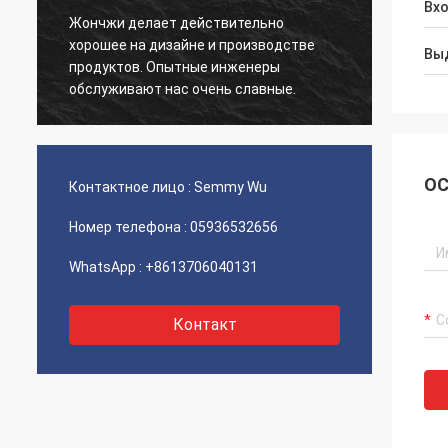
Вх
Жончжи делает действительно
Хорош
хорошее на дизайне и производстве
Вы
изгот
х
продуктов. Опытные инженеры
проду
обслуживают нас очень славные.
ОС
Контактное лицо :
Semmy Wu
Номер телефона :
05936532656
WhatsApp :
+8613706040131
Контакт