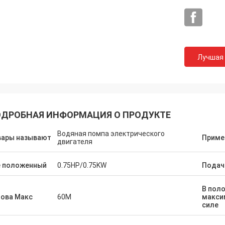
Лучшая
ДРОБНАЯ ИНФОРМАЦИЯ О ПРОДУКТЕ
Водяная помпа электрического
вары называют
Приме
двигателя
е положенный
0.75HP/0.75KW
Подач
В пол
лова Макс
60M
макси
силе
Мр.Иıлмаз Т