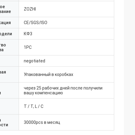
ое
ZOZHI
вание
кация
CE/SGS/ISO
одели
КФ3
тво
1PC
за
negotiated
вая
Упакованный в коробках
через 25 рабочих дней после получили
и
вашу компенсацию
T / T, L / C
а
30000pcs в месяц
ости