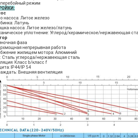
сперебойный режим
РОЙКИ:
сос
о насоса: Литое железо
бинка: Латунь
шка насоса: Литое железо/латунь
аническое уплотнение: Углерод/керамическое/нержавеющая ст
тор
ночная фаза
рхмощная непрерывная работа
абжение жилищем мотора: Алюминий
: Сталь углерода/нержавеющая сталь
ляция: Класс b/класс f
ита: IP44/IP 54
аждать: Внешняя вентиляция