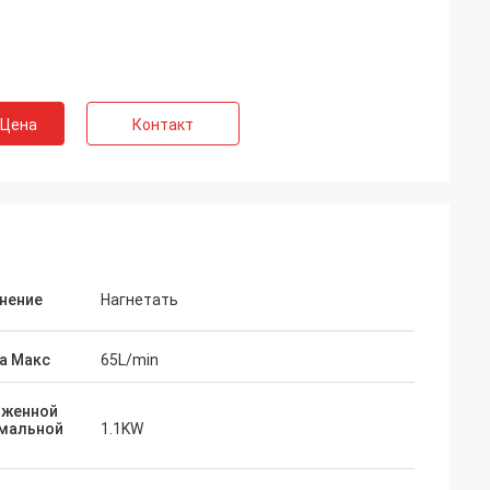
 Цена
Контакт
нение
Нагнетать
а Макс
65L/min
оженной
мальной
1.1KW
üркоğлу
Вадим Забияка