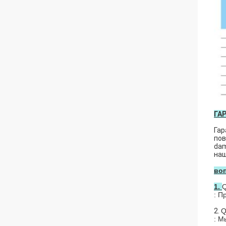
ГА
Гар
пов
dam
наш
во
1.
Q
: П
2.
Q
: М