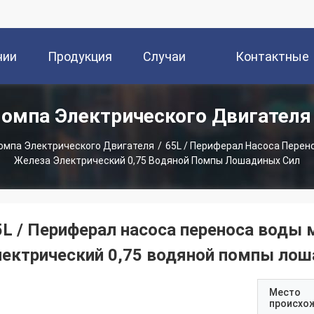
нии
Продукция
Случаи
Контактные
омпа Электрического Двигател
Данные
омпа Электрического Двигателя
/
65L / Периферал Насоса Перен
Железа Электрический 0,75 Водяной Помпы Лошадиных Сил
5L / Периферал насоса переноса воды
лектрический 0,75 водяной помпы лош
Место
происхо